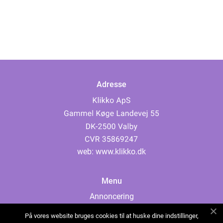
Adresse
web:
www.klikko.dk
Menu
Annoncering
Om os
På vores website bruges cookies til at huske dine indstillinger,