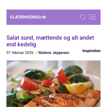
GLÆDENVEDMAD.
dk
Salat sund, mættende og alt andet
end kedelig
inspiration
01 februar 2026
Malene Jeppesen