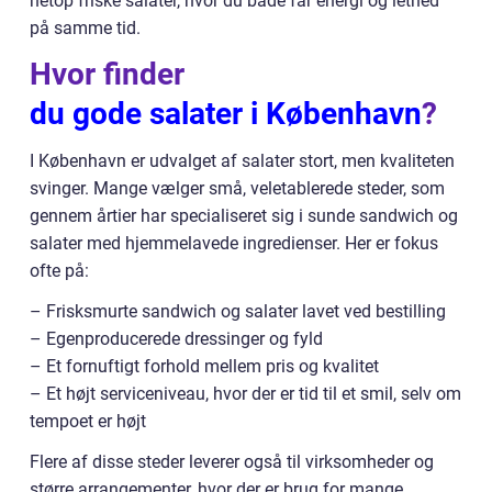
netop friske salater, hvor du både får energi og lethed
på samme tid.
Hvor finder
du gode salater i København
?
I København er udvalget af salater stort, men kvaliteten
svinger. Mange vælger små, veletablerede steder, som
gennem årtier har specialiseret sig i sunde sandwich og
salater med hjemmelavede ingredienser. Her er fokus
ofte på:
– Frisksmurte sandwich og salater lavet ved bestilling
– Egenproducerede dressinger og fyld
– Et fornuftigt forhold mellem pris og kvalitet
– Et højt serviceniveau, hvor der er tid til et smil, selv om
tempoet er højt
Flere af disse steder leverer også til virksomheder og
større arrangementer, hvor der er brug for mange,