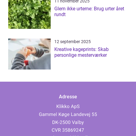
11 november 2025
Glem ikke urterne: Brug urter året
rundt
12 september 2025
Kreative kageprints: Skab
personlige mesterværker
Adresse