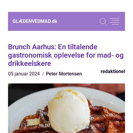
GLÆDENVEDMAD.
dk
Brunch Aarhus: En tiltalende
gastronomisk oplevelse for mad- og
drikkeelskere
redaktionel
05 januar 2024
Peter Mortensen