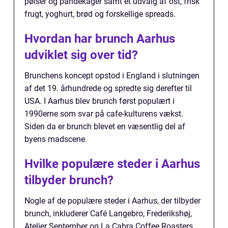
pølser og pandekager samt et udvalg af ost, frisk
frugt, yoghurt, brød og forskellige spreads.
Hvordan har brunch Aarhus
udviklet sig over tid?
Brunchens koncept opstod i England i slutningen
af det 19. århundrede og spredte sig derefter til
USA. I Aarhus blev brunch først populært i
1990erne som svar på cafe-kulturens vækst.
Siden da er brunch blevet en væsentlig del af
byens madscene.
Hvilke populære steder i Aarhus
tilbyder brunch?
Nogle af de populære steder i Aarhus, der tilbyder
brunch, inkluderer Café Langebro, Frederikshøj,
Atelier September og La Cabra Coffee Roasters.