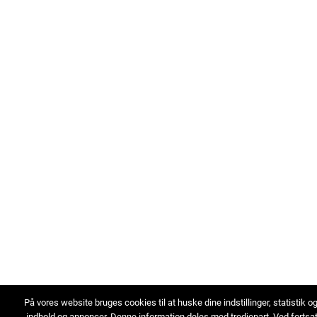
På vores website bruges cookies til at huske dine indstillinger, statistik o
indhold og annoncer. Denne information deles med tredjepart. Ved fortsa