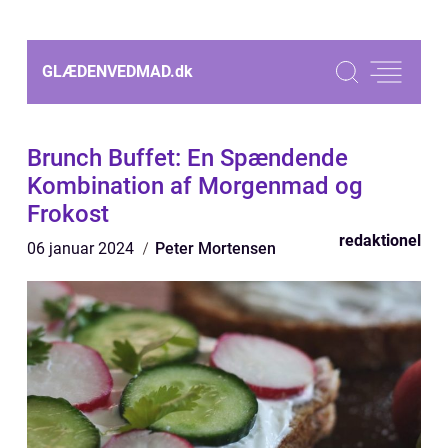
GLÆDENVEDMAD.
dk
Brunch Buffet: En Spændende
Kombination af Morgenmad og
Frokost
redaktionel
06 januar 2024
Peter Mortensen