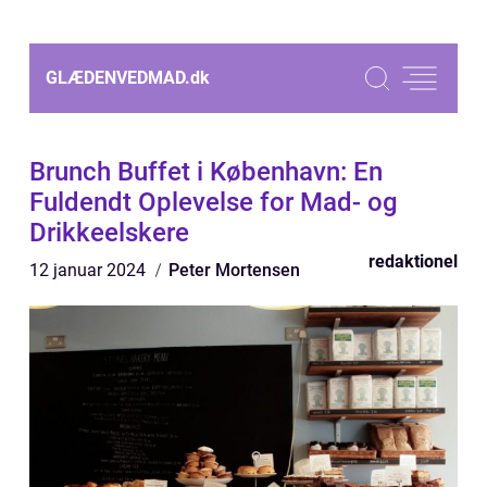
GLÆDENVEDMAD.
dk
Brunch Buffet i København: En
Fuldendt Oplevelse for Mad- og
Drikkeelskere
redaktionel
12 januar 2024
Peter Mortensen