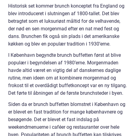
Historisk set kommer brunch konceptet fra England og
blev introduceret i slutningen af 1800-tallet. Det blev
betragtet som et luksuriøst måltid for de velhavende,
der nød en sen morgenmad efter en nat med fest og
dans. Brunchen fik også sin plads i det amerikanske
køkken og blev en populær tradition i 1930’erne.
I København begyndte brunch buffetten først at blive
populær i begyndelsen af 1980’erne. Morgenmaden
havde altid været en vigtig del af danskernes daglige
rutine, men ideen om at kombinere morgenmad og
frokost til et overdådigt buffetkoncept var en ny tilgang.
Det førte til åbningen af de første brunchsteder i byen.
Siden da er brunch buffetten blomstret i København og
er blevet en fast tradition for mange københavnere og
besøgende. Det er blevet et fast indslag på
weekendmenuerne i caféer og restauranter over hele
byen. Populariteten af brunch buffetten kan tilskrives