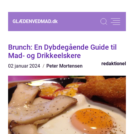
GLÆDENVEDMAD.
dk
Brunch: En Dybdegående Guide til
Mad- og Drikkeelskere
redaktionel
02 januar 2024
Peter Mortensen