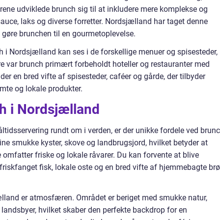
rene udviklede brunch sig til at inkludere mere komplekse og
sauce, laks og diverse forretter. Nordsjælland har taget denne
at gøre brunchen til en gourmetoplevelse.
h i Nordsjælland kan ses i de forskellige menuer og spisesteder,
ere var brunch primært forbeholdt hoteller og restauranter med
der en bred vifte af spisesteder, caféer og gårde, der tilbyder
te og lokale produkter.
h i Nordsjælland
idsservering rundt om i verden, er der unikke fordele ved brunc
ne smukke kyster, skove og landbrugsjord, hvilket betyder at
omfatter friske og lokale råvarer. Du kan forvente at blive
riskfanget fisk, lokale oste og en bred vifte af hjemmebagte br
ælland er atmosfæren. Området er beriget med smukke natur,
landsbyer, hvilket skaber den perfekte backdrop for en