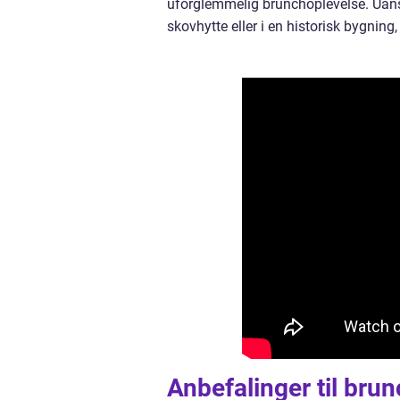
uforglemmelig brunchoplevelse. Uans
skovhytte eller i en historisk bygnin
Anbefalinger til bru