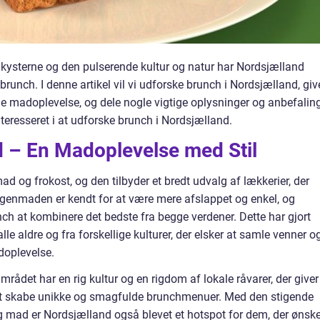
kysterne og den pulserende kultur og natur har Nordsjælland
runch. I denne artikel vil vi udforske brunch i Nordsjælland, giv
 madoplevelse, og dele nogle vigtige oplysninger og anbefalin
interesseret i at udforske brunch i Nordsjælland.
 – En Madoplevelse med Stil
 og frokost, og den tilbyder et bredt udvalg af lækkerier, der
genmaden er kendt for at være mere afslappet og enkel, og
ch at kombinere det bedste fra begge verdener. Dette har gjort
le aldre og fra forskellige kulturer, der elsker at samle venner o
doplevelse.
Området har en rig kultur og en rigdom af lokale råvarer, der giver
at skabe unikke og smagfulde brunchmenuer. Med den stigende
g mad er Nordsjælland også blevet et hotspot for dem, der ønske