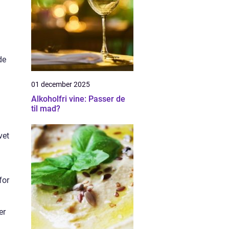
de
01 december 2025
Alkoholfri vine: Passer de
til mad?
vet
for
er