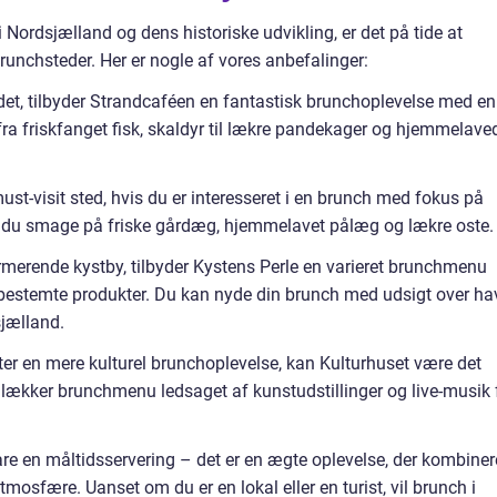
Nordsjælland og dens historiske udvikling, er det på tide at
runchsteder. Her er nogle af vores anbefalinger:
et, tilbyder Strandcaféen en fantastisk brunchoplevelse med en
fra friskfanget fisk, skaldyr til lækre pandekager og hjemmelave
ust-visit sted, hvis du er interesseret i en brunch med fokus på
an du smage på friske gårdæg, hjemmelavet pålæg og lækre oste.
armerende kystby, tilbyder Kystens Perle en varieret brunchmenu
bestemte produkter. Du kan nyde din brunch med udsigt over ha
sjælland.
fter en mere kulturel brunchoplevelse, kan Kulturhuset være det
n lækker brunchmenu ledsaget af kunstudstillinger og live-musik 
re en måltidsservering – det er en ægte oplevelse, der kombiner
mosfære. Uanset om du er en lokal eller en turist, vil brunch i