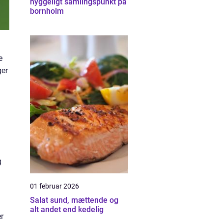
hyggeligt samlingspunkt på
bornholm
e
ger
g
01 februar 2026
Salat sund, mættende og
alt andet end kedelig
r