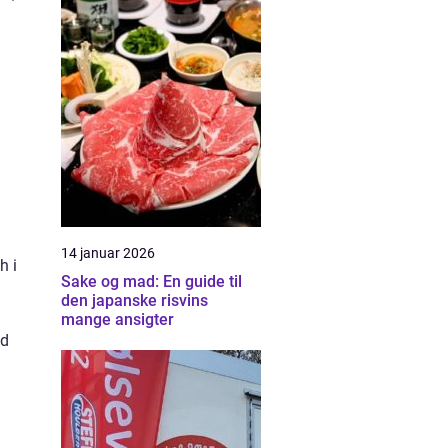
14 januar 2026
h i
Sake og mad: En guide til
den japanske risvins
mange ansigter
ød