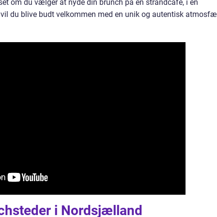
et om du vælger at nyde din brunch på en strandcafé, i en
g, vil du blive budt velkommen med en unik og autentisk atmosfæ
nchsteder i Nordsjælland