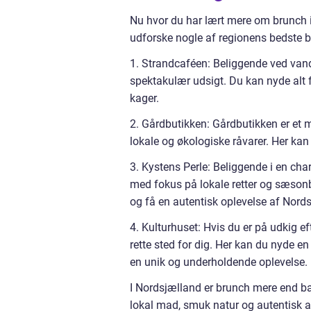
Nu hvor du har lært mere om brunch i 
udforske nogle af regionens bedste b
1. Strandcaféen: Beliggende ved vand
spektakulær udsigt. Du kan nyde alt 
kager.
2. Gårdbutikken: Gårdbutikken er et m
lokale og økologiske råvarer. Her k
3. Kystens Perle: Beliggende i en ch
med fokus på lokale retter og sæson
og få en autentisk oplevelse af Nord
4. Kulturhuset: Hvis du er på udkig e
rette sted for dig. Her kan du nyde e
en unik og underholdende oplevelse.
I Nordsjælland er brunch mere end ba
lokal mad, smuk natur og autentisk at