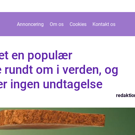
Annoncering
Om os
Cookies
Kontakt os
et en populær
 rundt om i verden, og
er ingen undtagelse
redaktio