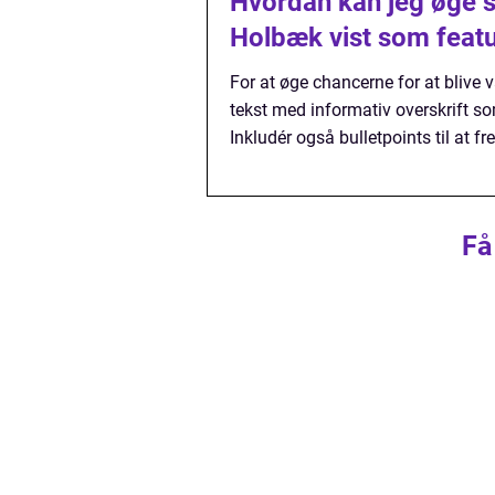
Hvordan kan jeg øge s
Holbæk vist som feat
For at øge chancerne for at blive 
tekst med informativ overskrift som
Inkludér også bulletpoints til at 
Få