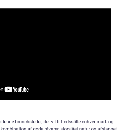
ende brunchsteder, der vil tilfredsstille enhver mad- og
n kombination af gode råvarer, storslået natur og afslappet