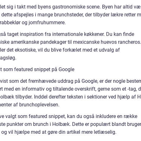
let sig i takt med byens gastronomiske scene. Byen har altid væ
og dette afspejles i mange brunchsteder, der tilbyder lækre retter 
, krabbeklør og jomfruhummere.
 taget inspiration fra internationale køkkener. Du kan finde
lassiske amerikanske pandekager til mexicanske huevos rancheros
ller det eksotiske, vil du blive forkælet med et udvalg af
magsløg.
st som featured snippet på Google
k vist som det fremhævede uddrag på Google, er der nogle beste
rt med en informativ og tiltalende overskrift, gerne som et -tag, d
Holbæk tilbyder. Inddel derefter teksten i sektioner ved hjælp af H
menter af brunchoplevelsen.
ive valgt som featured snippet, kan du også inkludere en række
gste punkter om brunch i Holbæk. Dette er populært blandt bruger
 og vil hjælpe med at gøre din artikel mere letlæselig.