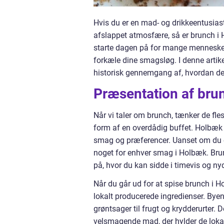
Hvis du er en mad- og drikkeentusiast
afslappet atmosfære, så er brunch i 
starte dagen på for mange mennesker
forkæle dine smagsløg. I denne artike
historisk gennemgang af, hvordan den
Præsentation af bru
Når vi taler om brunch, tænker de fl
form af en overdådig buffet. Holbæk 
smag og præferencer. Uanset om du er ti
noget for enhver smag i Holbæk. Bru
på, hvor du kan sidde i timevis og n
Når du går ud for at spise brunch i H
lokalt producerede ingredienser. Byen 
grøntsager til frugt og krydderurter. 
velsmagende mad, der hylder de lokal