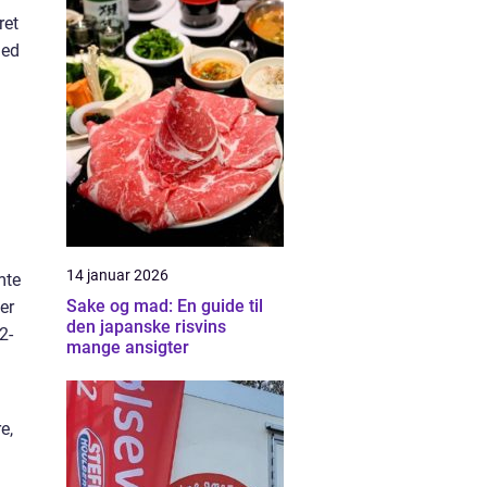
ret
med
.
14 januar 2026
mte
Sake og mad: En guide til
er
den japanske risvins
2-
mange ansigter
e,