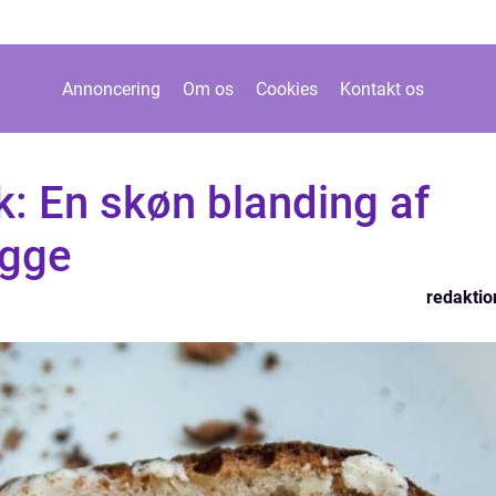
Annoncering
Om os
Cookies
Kontakt os
: En skøn blanding af
ygge
redaktio