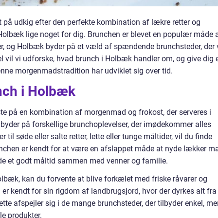
 på udkig efter den perfekte kombination af lækre retter og
Holbæk lige noget for dig. Brunchen er blevet en populær måde 
, og Holbæk byder på et væld af spændende brunchsteder, der v
l vil vi udforske, hvad brunch i Holbæk handler om, og give dig 
ne morgenmadstradition har udviklet sig over tid.
nch i Holbæk
este på en kombination af morgenmad og frokost, der serveres i
byder på forskellige brunchoplevelser, der imødekommer alles
l søde eller salte retter, lette eller tunge måltider, vil du finde
nchen er kendt for at være en afslappet måde at nyde lækker m
yde et godt måltid sammen med venner og familie.
olbæk, kan du forvente at blive forkælet med friske råvarer og
er kendt for sin rigdom af landbrugsjord, hvor der dyrkes alt fra
Dette afspejler sig i de mange brunchsteder, der tilbyder enkel, m
e produkter.