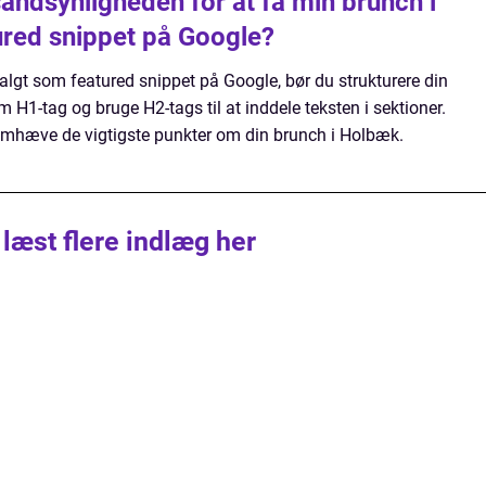
andsynligheden for at få min brunch i
ured snippet på Google?
valgt som featured snippet på Google, bør du strukturere din
 H1-tag og bruge H2-tags til at inddele teksten i sektioner.
fremhæve de vigtigste punkter om din brunch i Holbæk.
 læst flere indlæg her