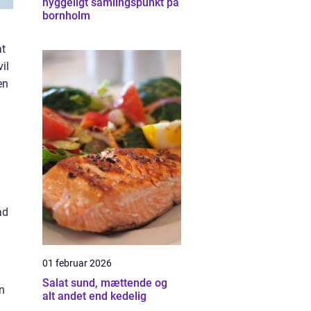
hyggeligt samlingspunkt på
bornholm
at
il
en
ad
01 februar 2026
Salat sund, mættende og
en
alt andet end kedelig