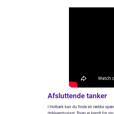
Afsluttende tanker
I Holbæk kan du finde en række spænd
drikkeentusiast. Byen er kendt for si