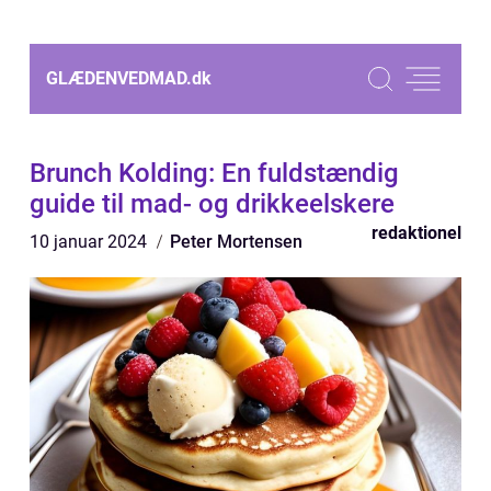
GLÆDENVEDMAD.
dk
Brunch Kolding: En fuldstændig
guide til mad- og drikkeelskere
redaktionel
10 januar 2024
Peter Mortensen