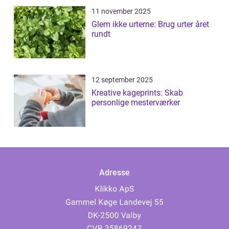
11 november 2025
Glem ikke urterne: Brug urter året
rundt
12 september 2025
Kreative kageprints: Skab
personlige mesterværker
Adresse