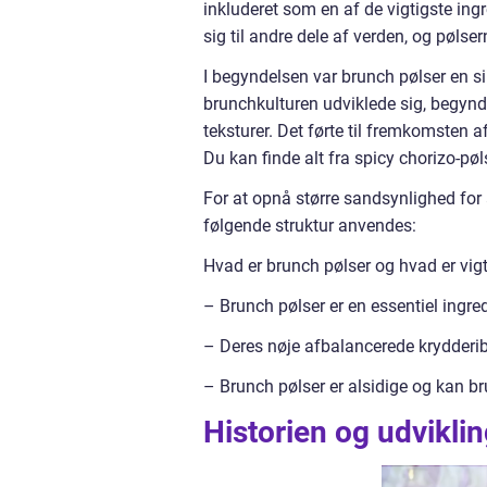
inkluderet som en af de vigtigste in
sig til andre dele af verden, og pøls
I begyndelsen var brunch pølser en s
brunchkulturen udviklede sig, begynd
teksturer. Det førte til fremkomsten a
Du kan finde alt fra spicy chorizo-pø
For at opnå større sandsynlighed for
følgende struktur anvendes:
Hvad er brunch pølser og hvad er vig
– Brunch pølser er en essentiel ingr
– Deres nøje afbalancerede krydderi
– Brunch pølser er alsidige og kan bru
Historien og udvikli