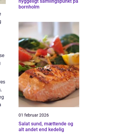
hyggeligt samlingspunkt på
bornholm
e
g
se
g
res
,
æg
a
01 februar 2026
Salat sund, mættende og
alt andet end kedelig