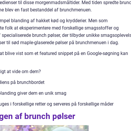
gredienser til disse morgenmadsmåltider. Med tiden spredte brun
erne blev en fast bestanddel af brunchmenuen.
impel blanding af hakket kød og krydderier. Men som
te folk at eksperimentere med forskellige smagsstoffer og
f specialiserede brunch pølser, der tilbyder unikke smagsoplevels
lser til sød maple-glaserede pølser på brunchmenuen i dag.
 at blive vist som et featured snippet på en Google-søgning kan
tigt at vide om dem?
ediens på brunchbordet
blanding giver dem en unik smag
ges i forskellige retter og serveres på forskellige måder
ngen af brunch pølser