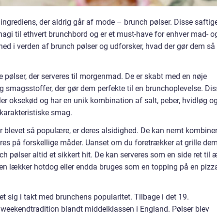
 ingrediens, der aldrig går af mode – brunch pølser. Disse saftig
agi til ethvert brunchbord og er et must-have for enhver mad- o
i ned i verden af brunch pølser og udforsker, hvad der gør dem så
e pølser, der serveres til morgenmad. De er skabt med en nøje
g smagsstoffer, der gør dem perfekte til en brunchoplevelse. Dis
ller oksekød og har en unik kombination af salt, peber, hvidløg o
 karakteristiske smag.
 er blevet så populære, er deres alsidighed. De kan nemt kombine
res på forskellige måder. Uanset om du foretrækker at grille dem
h pølser altid et sikkert hit. De kan serveres som en side ret til 
en lækker hotdog eller endda bruges som en topping på en pizz
et sig i takt med brunchens popularitet. Tilbage i det 19.
eekendtradition blandt middelklassen i England. Pølser blev