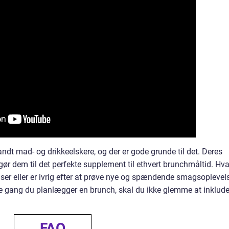
andt mad- og drikkeelskere, og der er gode grunde til det. Deres
gør dem til det perfekte supplement til ethvert brunchmåltid. Hv
lser eller er ivrig efter at prøve nye og spændende smagsoplevels
te gang du planlægger en brunch, skal du ikke glemme at inklude
FAQ