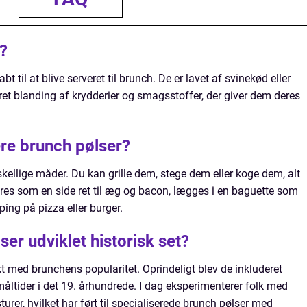
?
bt til at blive serveret til brunch. De er lavet af svinekød eller
et blanding af krydderier og smagsstoffer, der giver dem deres
re brunch pølser?
kellige måder. Du kan grille dem, stege dem eller koge dem, alt
eres som en side ret til æg og bacon, lægges i en baguette som
ing på pizza eller burger.
er udviklet historisk set?
akt med brunchens popularitet. Oprindeligt blev de inkluderet
åltider i det 19. århundrede. I dag eksperimenterer folk med
urer, hvilket har ført til specialiserede brunch pølser med