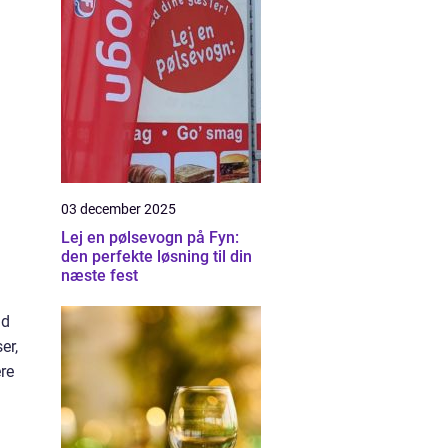
03 december 2025
Lej en pølsevogn på Fyn:
den perfekte løsning til din
næste fest
ad
er,
re