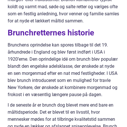
koldt og varmt mad, søde og salte retter og vælges ofte
som en festlig anledning, hvor venner og familie samles
for at nyde et lækkert måltid sammen.
Brunchretternes historie
Brunchens oprindelse kan spores tilbage til det 19.
århundrede i England og blev først indført i USA i
1920’erne. Den oprindelige idé om brunch blev populær
blandt den engelske adelsklasse, der ønskede at nyde
en sen morgenmad efter en nat med festligheder. I USA
blev brunch introduceret som en mulighed for travle
New Yorkere, der ønskede at kombinere morgenmad og
frokost i en væsentlig længere pause på dagen.
I de seneste år er brunch dog blevet mere end bare en
måltidsperiode. Det er blevet til en livsstil, hvor
mennesker mødes for at tilbringe kvalitetstid sammen
og nyde en lækker og afslappet spiseoplevelse. Brunch