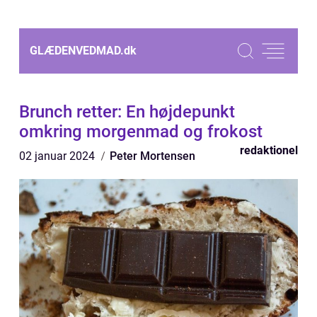
GLÆDENVEDMAD.
dk
Brunch retter: En højdepunkt
omkring morgenmad og frokost
redaktionel
02 januar 2024
Peter Mortensen