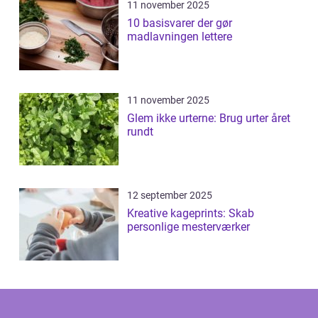
11 november 2025
10 basisvarer der gør
madlavningen lettere
11 november 2025
Glem ikke urterne: Brug urter året
rundt
12 september 2025
Kreative kageprints: Skab
personlige mesterværker