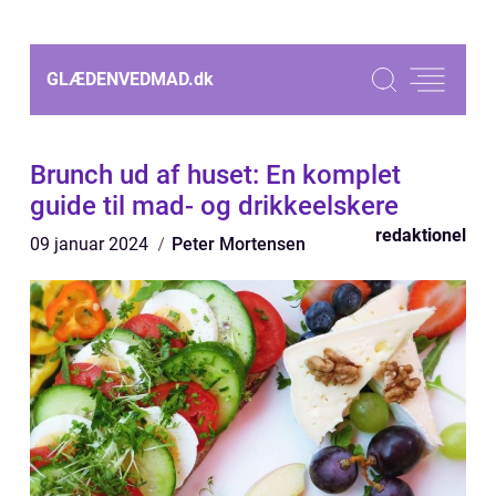
GLÆDENVEDMAD.
dk
Brunch ud af huset: En komplet
guide til mad- og drikkeelskere
redaktionel
09 januar 2024
Peter Mortensen