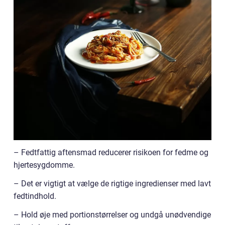
– Fedtfattig aftensmad reducerer risikoen for fedme og
hjertesygdomme.
– Det er vigtigt at vælge de rigtige ingredienser med lavt
fedtindhold.
– Hold øje med portionstørrelser og undgå unødvendige