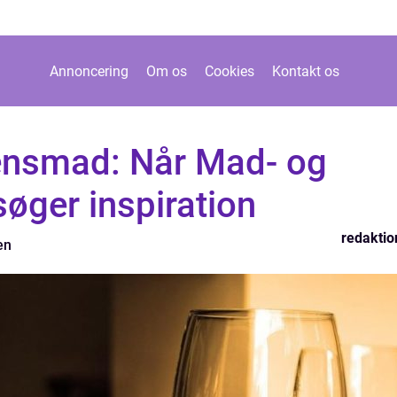
Annoncering
Om os
Cookies
Kontakt os
tensmad: Når Mad- og
søger inspiration
redaktio
en