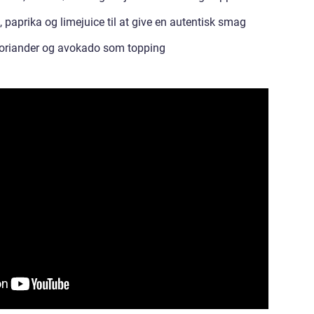
paprika og limejuice til at give en autentisk smag
t koriander og avokado som topping