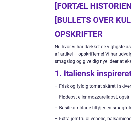
[FORTÆL HISTORIEN
[BULLETS OVER KULI
OPSKRIFTER
Nu hvor vi har dækket de vigtigste aspe
af artikel – opskrifterne! Vi har udvalg
smagsløg og give dig nye ideer at e
1. Italiensk inspirer
– Frisk og fyldig tomat skåret i skiver
– Flødeost eller mozzarellaost, også s
– Basilikumblade tilføjer en smagfu
– Extra jomfru olivenolie, balsamico