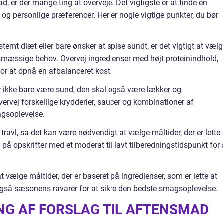
, er der mange ting at overveje. Det vigtigste er at finde en
 personlige præferencer. Her er nogle vigtige punkter, du bør
temt diæt eller bare ønsker at spise sundt, er det vigtigt at væl
ngsmæssige behov. Overvej ingredienser med højt proteinindhold,
for at opnå en afbalanceret kost.
 ikke bare være sund, den skal også være lækker og
vervej forskellige krydderier, saucer og kombinationer af
agsoplevelse.
ravl, så det kan være nødvendigt at vælge måltider, der er lette
å opskrifter med et moderat til lavt tilberedningstidspunkt for 
at vælge måltider, der er baseret på ingredienser, som er lette at
 også sæsonens råvarer for at sikre den bedste smagsoplevelse.
ING AF FORSLAG TIL AFTENSMAD