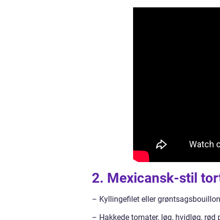
2. Mexicansk-stil tor
– Kyllingefilet eller grøntsagsbouill
– Hakkede tomater, løg, hvidløg, rød 