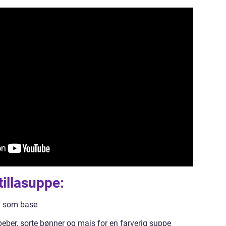
tillasuppe:
on som base
peber, sorte bønner og majs for en farverig suppe