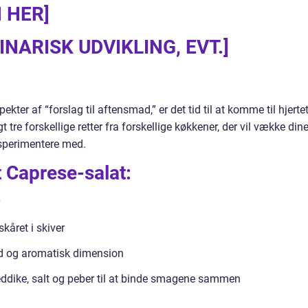
 HER]
NARISK UDVIKLING, EVT.]
kter af “forslag til aftensmad,” er det tid til at komme til hjerte
t tre forskellige retter fra forskellige køkkener, der vil vække din
ksperimentere med.
et Caprese-salat:
kåret i skiver
ld og aromatisk dimension
eddike, salt og peber til at binde smagene sammen