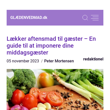
GLÆDENVEDMAD.
dk
Lækker aftensmad til gæster – En
guide til at imponere dine
middagsgæster
redaktionel
05 november 2023
Peter Mortensen