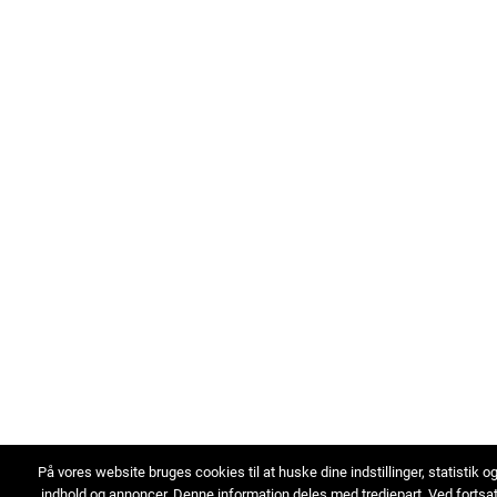
På vores website bruges cookies til at huske dine indstillinger, statistik o
indhold og annoncer. Denne information deles med tredjepart. Ved fortsa