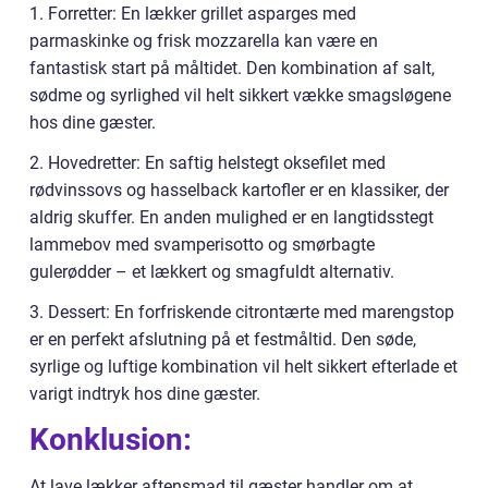
1. Forretter: En lækker grillet asparges med
parmaskinke og frisk mozzarella kan være en
fantastisk start på måltidet. Den kombination af salt,
sødme og syrlighed vil helt sikkert vække smagsløgene
hos dine gæster.
2. Hovedretter: En saftig helstegt oksefilet med
rødvinssovs og hasselback kartofler er en klassiker, der
aldrig skuffer. En anden mulighed er en langtidsstegt
lammebov med svamperisotto og smørbagte
gulerødder – et lækkert og smagfuldt alternativ.
3. Dessert: En forfriskende citrontærte med marengstop
er en perfekt afslutning på et festmåltid. Den søde,
syrlige og luftige kombination vil helt sikkert efterlade et
varigt indtryk hos dine gæster.
Konklusion:
At lave lækker aftensmad til gæster handler om at