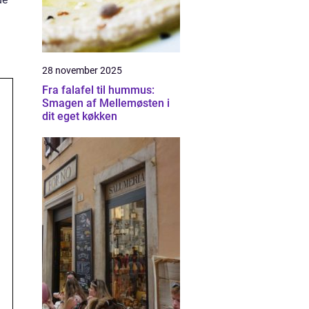
28 november 2025
Fra falafel til hummus:
Smagen af Mellemøsten i
dit eget køkken