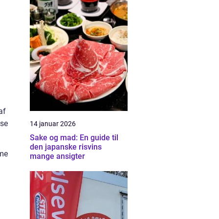
af
kse
14 januar 2026
Sake og mad: En guide til
den japanske risvins
mme
mange ansigter