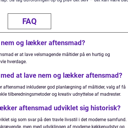
FAQ
 nem og lækker aftensmad?
smad er at lave velsmagende måltider på en hurtig og
avle hverdage.
e med at lave nem og lækker aftensmad?
er aftensmad inkluderer god planlægning af måltider, valg af få
nkle tilberedningsmetoder og kreativ udnyttelse af madrester.
kker aftensmad udviklet sig historisk?
let sig som svar på den travle livsstil i det moderne samfund.
idskrævende, men med udviklingen af moderne køkkenudstyr og