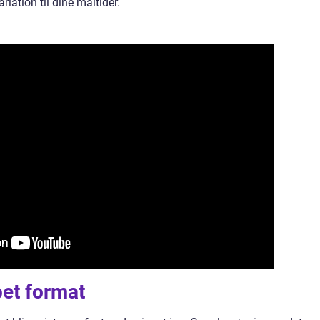
iation til dine måltider.
pet format