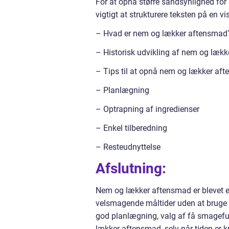
For at opnå større sandsynlighed for 
vigtigt at strukturere teksten på en v
– Hvad er nem og lækker aftensmad
– Historisk udvikling af nem og læk
– Tips til at opnå nem og lækker af
– Planlægning
– Optrapning af ingredienser
– Enkel tilberedning
– Resteudnyttelse
Afslutning:
Nem og lækker aftensmad er blevet en
velsmagende måltider uden at bruge f
god planlægning, valg af få smagefu
lækker aftensmad, selv når tiden er 