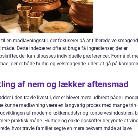
til en madlavningsstil, der fokuserer på at tilberede velsmagen
 måde. Dette indebærer ofte at bruge få ingredienser, der er
pskrifter, der kan tilpasses individuelle præferencer. Formålet m
mad, der er både hurtig og velsmagende, uden at gå på kompro
ikling af nem og lækker aftensmad
er i den travle livsstil, der er blevet mere udbredt både i mode
 dage kunne madlavning være en langvarig proces med mange trin
udviklingen af moderne køkkenudstyr og konservesindustrien, b
n mere praktisk måde. Hurtige og enkle opskrifter begyndte at vin
drede, hvor travle familier søgte en mere bekvem måde at lave