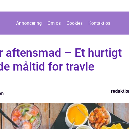
Annoncering
Om os
Cookies
Kontakt os
 aftensmad – Et hurtigt
 måltid for travle
redaktio
en