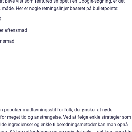
at blive vist som featured snippet i en Google-søgning, er det
is måde. Her er nogle retningslinjer baseret på bulletpoints:
?
ker aftensmad
tensmad
 populær madlavningsstil for folk, der ønsker at nyde
or meget tid og anstrengelse. Ved at følge enkle strategier som
lde ingredienser og enkle tilberedningsmetoder kan man opnå
knap. Så tag udfordringen op og prøv det selv – det kan være bå