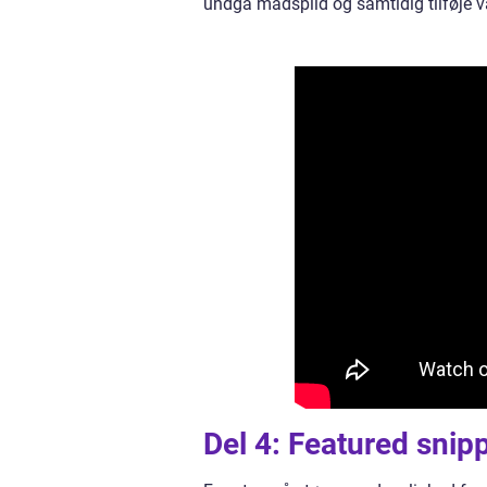
undgå madspild og samtidig tilføje var
Del 4: Featured snip