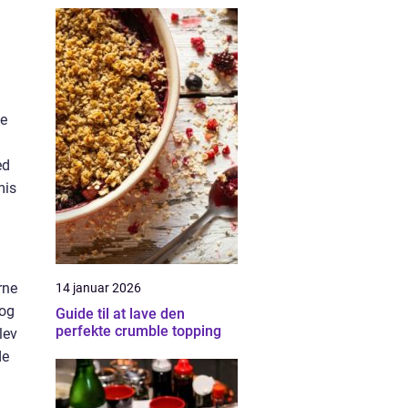
de
ed
mis
rne
14 januar 2026
 og
Guide til at lave den
perfekte crumble topping
lev
de