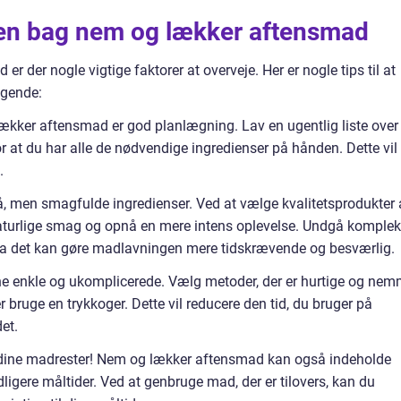
en bag nem og lækker aftensmad
 der nogle vigtige faktorer at overveje. Her er nogle tips til at
agende:
lækker aftensmad er god planlægning. Lav en ugentlig liste over
or at du har alle de nødvendige ingredienser på hånden. Dette vil
.
få, men smagfulde ingredienser. Ved at vælge kvalitetsprodukter 
naturlige smag og opnå en mere intens oplevelse. Undgå komple
da det kan gøre madlavningen mere tidskrævende og besværlig.
erne enkle og ukomplicerede. Vælg metoder, der er hurtige og ne
r bruge en trykkoger. Dette vil reducere den tid, du bruger på
et.
 dine madrester! Nem og lækker aftensmad kan også indeholde
tidligere måltider. Ved at genbruge mad, der er tilovers, kan du