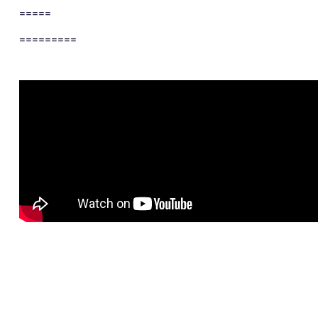
=====
=========