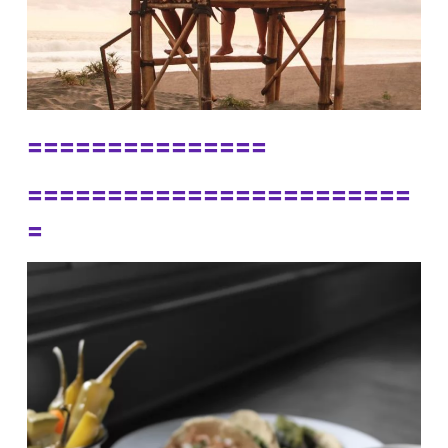
===============
========================
=