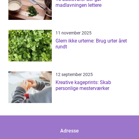
madlavningen lettere
11 november 2025
Glem ikke urterne: Brug urter året
rundt
12 september 2025
Kreative kageprints: Skab
personlige mesterværker
Adresse