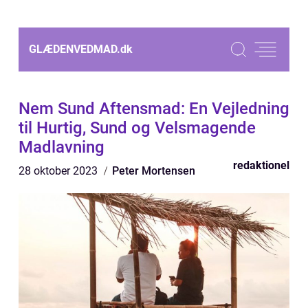
GLÆDENVEDMAD.
dk
Nem Sund Aftensmad: En Vejledning
til Hurtig, Sund og Velsmagende
Madlavning
redaktionel
28 oktober 2023
Peter Mortensen