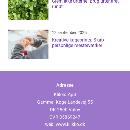
Glem ikke urterne: Brug urter året
rundt
12 september 2025
Kreative kageprints: Skab
personlige mesterværker
Adresse
web:
www.klikko.dk